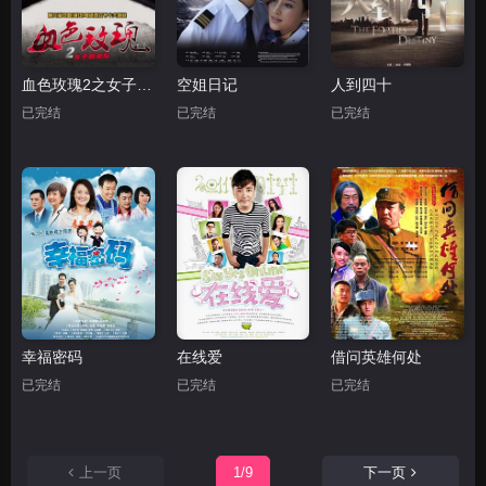
血色玫瑰2之女子别动队
空姐日记
人到四十
已完结
已完结
已完结
幸福密码
在线爱
借问英雄何处
已完结
已完结
已完结
上一页
1/9
下一页