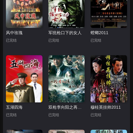
风中玫瑰
军统枪口下的女人
螳螂2011
已完结
已完结
已完结
五湖四海
双枪李向阳之再战松井
穆桂英挂帅2011
已完结
已完结
已完结