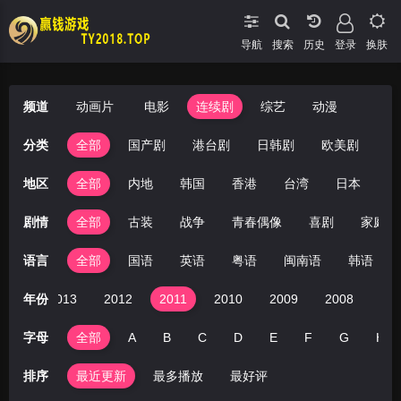
导航
搜索
登录
换肤
频道
动画片
电影
连续剧
综艺
动漫
分类
全部
国产剧
港台剧
日韩剧
欧美剧
地区
全部
内地
韩国
香港
台湾
日本
美
剧情
全部
古装
战争
青春偶像
喜剧
家庭
语言
全部
国语
英语
粤语
闽南语
韩语
014
年份
2013
2012
2011
2010
2009
2008
20
字母
全部
A
B
C
D
E
F
G
H
排序
最近更新
最多播放
最好评