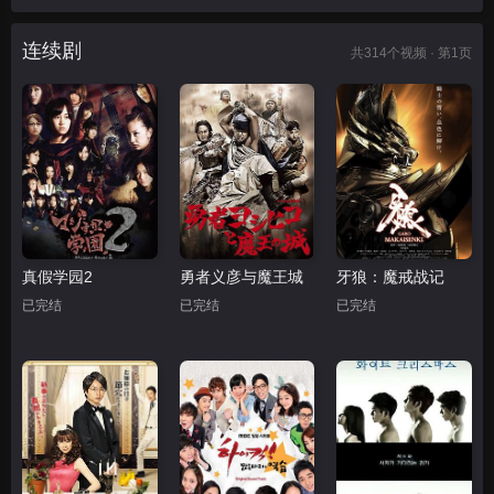
连续剧
共
314
个视频 · 第1页
真假学园2
勇者义彦与魔王城
牙狼：魔戒战记
已完结
已完结
已完结