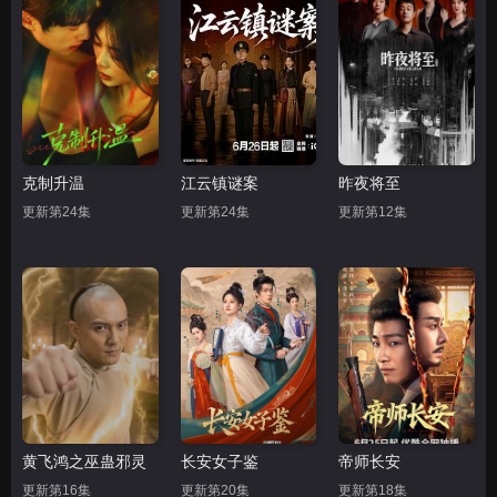
克制升温
江云镇谜案
昨夜将至
更新第24集
更新第24集
更新第12集
黄飞鸿之巫蛊邪灵
长安女子鉴
帝师长安
更新第16集
更新第20集
更新第18集