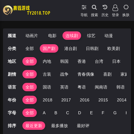
导航
搜索
登录
换肤
频道
动画片
电影
连续剧
综艺
动漫
分类
全部
国产剧
港台剧
日韩剧
欧美剧
地区
全部
内地
韩国
香港
台湾
日本
美
剧情
全部
古装
战争
青春偶像
喜剧
家庭
语言
全部
国语
英语
粤语
闽南语
韩语
年份
全部
2018
2017
2016
2015
2014
字母
全部
A
B
C
D
E
F
G
H
排序
最近更新
最多播放
最好评