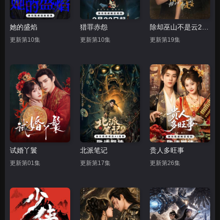
她的盛焰
猎罪赤怨
除却巫山不是云2026
更新第10集
更新第10集
更新第19集
试婚丫鬟
北派笔记
贵人多旺事
更新第01集
更新第17集
更新第26集