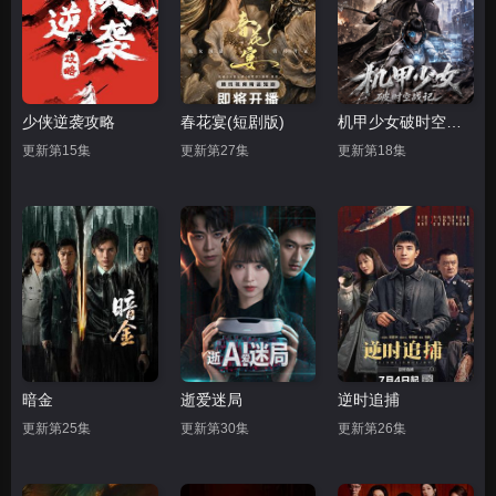
少侠逆袭攻略
春花宴(短剧版)
机甲少女破时空战记
更新第15集
更新第27集
更新第18集
暗金
逝爱迷局
逆时追捕
更新第25集
更新第30集
更新第26集