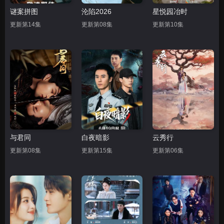
谜案拼图
沦陷2026
星悦园冶时
更新第14集
更新第08集
更新第10集
与君同
白夜暗影
云秀行
更新第08集
更新第15集
更新第06集