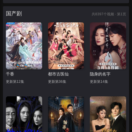
国产剧
共
8397
个视频 · 第1页
千香
都市古医仙
隐身的名字
更新第12集
更新第36集
更新第14集