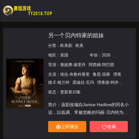
另一个贝内特家的姐妹
分类：
欧美剧
欧美
地区：
英国
年份：
2026
导演：
詹妮弗·谢里丹
阿西姆·阿巴西
主演：
埃拉·布鲁科莱里
鲁思·琼斯
理查
德·E·格兰特
因迪拉·瓦玛
理查德·柯伊
尔
劳里·戴维森
多纳尔·芬恩
瓦拉达·塞
状态：更新第10集
图
塔尼娅·雷诺兹
瑞恩·山普森
波佩·吉
简介：该剧改编自Janice Hadlow的同名小
尔伯特
格雷斯·霍格·罗宾逊
莫莉·莱特
说，以低调、常被忽略的玛丽·贝内特为主
Maddie
Close
Reggie
Absolom
Anna
Fento
角：“玛丽不是你常见到的那种年代剧女
Garvey
立即播放
收藏
主，跟姐妹们不一样，她奇怪、焦虑、爱说
教、实际……她被母亲所忽视，看起来她的