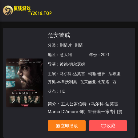
危安警戒
分类：
剧情片
剧情
地区：
意大利
年份：
2021
导演：
彼德·切尔瑟姆
主演：
马尔科·达莫雷
玛雅·珊萨
法布里
齐奥·本蒂沃利奥
瓦莱丽亚·比莱洛
西尔
维诺·穆奇诺
托马索·拉尼奥
路德维卡·马
状态：HD
蒂诺
Giulio
Pranno
Beatrice
Grannò
简介：主人公罗伯特（马尔科·达莫雷
Marco D'Amore 饰）经营着一家专门提供
别墅主人视频监控系统服务的公司。一个寒
立即播放
收藏
冷的冬夜，女孩玛利亚（玛雅·珊萨 Maya
Sansa 饰）在街上遭遇了袭